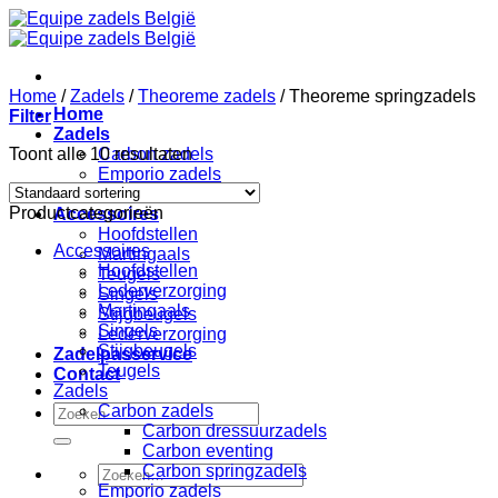
Ga
naar
inhoud
Home
/
Zadels
/
Theoreme zadels
/
Theoreme springzadels
Home
Filter
Zadels
Toont alle 10 resultaten
Carbon zadels
Emporio zadels
Theoreme zadels
Productcategorieën
Accessoires
Hoofdstellen
Accessoires
Martingaals
Hoofdstellen
Teugels
Lederverzorging
Singels
Martingaals
Stijgbeugels
Singels
Lederverzorging
Stijgbeugels
Zadelpasservice
Teugels
Contact
Zadels
Zoeken
Carbon zadels
naar:
Carbon dressuurzadels
Carbon eventing
Carbon springzadels
Zoeken
Emporio zadels
naar: